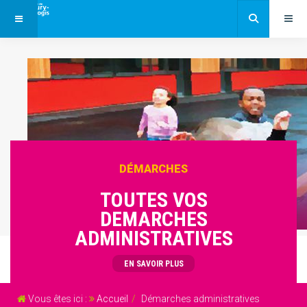
DÉMARCHES
TOUTES VOS
DEMARCHES
ADMINISTRATIVES
EN SAVOIR PLUS
Vous êtes ici :
Accueil
Démarches administratives